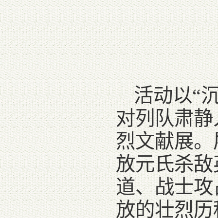
活动以“
对列队肃静
烈文献展。
放元氏杀敌
道、战士攻
放的壮烈历