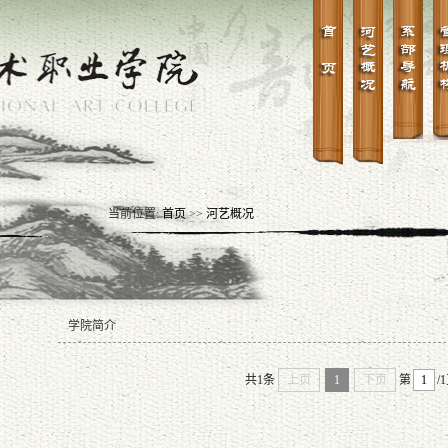
当前位置:
首页
>>
河艺概况
学院简介
共1条
上页
1
下页
第
/