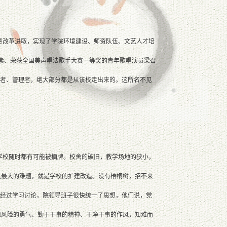
意改革进取，实现了学院环境建设、师资队伍、文艺人才培
胜素、荣获全国美声唱法歌手大赛一等奖的青年歌唱演员梁召
导者、管理者，绝大部分都是从该校走出来的。这所名不见
校随时都有可能被摘牌。校舍的破旧，教学场地的狭小，
是最大的难题，就是学校的扩建改造。没有梧桐树，招不来
。经过学习讨论，院领导班子很快统一了思想，他们说，党
担风险的勇气、勤于干事的精神、干净干事的作风，知难而