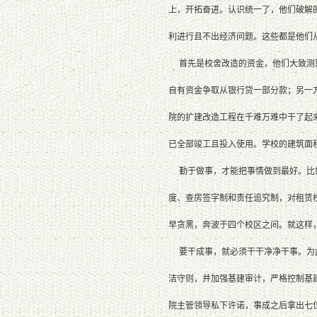
上，开拓奋进。认识统一了，他们破解
利进行且不出经济问题。这些都是他们
首先是校舍改造的资金，他们大致测算了
自有资金争取从银行贷一部分款；另一
院的扩建改造工程在千难万难中干了起
已全部竣工且投入使用。学校的建筑面积
勤于做事，才能把事情做到最好。比如
度、查房签字制和责任追究制，对租赁
早贪黑，奔波于四个校区之间。就这样
要干成事，就必须干干净净干事。为此
洁守则，并加强基建审计，严格控制基
院主管领导私下许诺，事成之后拿出七