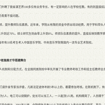
们外聘了我省演艺界100多位有业务专长、有一定影响的人在学校任教。有的则直接
的青黄不接问题。
，提升教师队伍素质。近年来，学院从有限的资金中挤出培训经费，用于学科带头人
上升到近70%，硕士研究生则由零上升到8%。师资队伍素质的提升，直接反映到教学质
每年有10名考生考入中国音乐学院、中央音乐学院等国内一流专业艺术院校。
者施展才华搭建舞台
机制和分配方式，在全国同类院校中率先开展了专业教师考核工作和班主任教师全员
请外省专家当评委，凡距法定退休年龄5年以上的，都要参加考核。在新机制下，有6
减为5人，电工可以烧锅炉，处长可以当工人，一人能顶3人用。机构精简了，人员精
完全统计，2001年以来，全院师生共有113人次在省级以上专业比赛中获奖，其中，