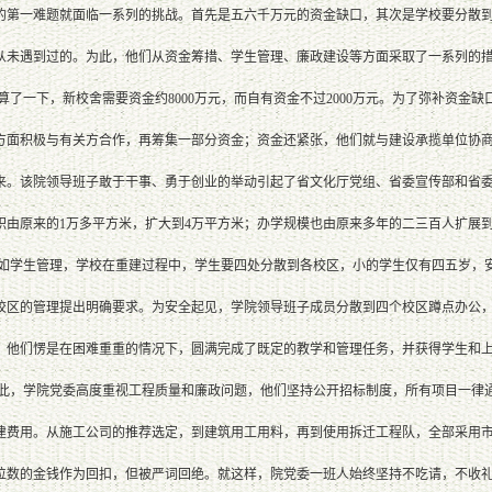
的第一难题就面临一系列的挑战。首先是五六千万元的资金缺口，其次是学校要分散
从未遇到过的。为此，他们从资金筹措、学生管理、廉政建设等方面采取了一系列的
一下，新校舍需要资金约8000万元，而自有资金不过2000万元。为了弥补资金
方面积极与有关方合作，再筹集一部分资金；资金还紧张，他们就与建设承揽单位协
来。该院领导班子敢于干事、勇于创业的举动引起了省文化厅党组、省委宣传部和省
由原来的1万多平方米，扩大到4万平方米；办学规模也由原来多年的二三百人扩展到今
学生管理，学校在重建过程中，学生要四处分散到各校区，小的学生仅有四五岁，安
校区的管理提出明确要求。为安全起见，学院领导班子成员分散到四个校区蹲点办公
，他们愣是在困难重重的情况下，圆满完成了既定的教学和管理任务，并获得学生和
，学院党委高度重视工程质量和廉政问题，他们坚持公开招标制度，所有项目一律通
建费用。从施工公司的推荐选定，到建筑用工用料，再到使用拆迁工程队，全部采用
位数的金钱作为回扣，但被严词回绝。就这样，院党委一班人始终坚持不吃请，不收