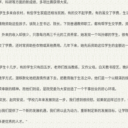
学、科研等方面的新成绩，多项比赛获得大奖。
生多来自农村，有些学生家庭还相当贫困，有的交不起学费，有的虽交了学费，生活
钱物资助这些孩子。该院上至书记、院长，下到普通教师职工，都有帮学生交学费，
，外来的收入却很少，只靠每月两三千元的工资养家，她发现一个叫孙娜的学生，很
交了学费，还时常资助些衣物或其他费用。几年下来，她先后资助这位学生的金额达
生十几岁，有的学生只有四五岁。老师们既当教练，又作父母。白天教书授艺，晚间
教学方式，潜移默化地把真情传递下去，把教育融于生活之中。他们是一个以精湛的
荣奉献的精神。而他们则说，是院党委为大家创造了一个干事创业的舒心环境。
民、赵同安说，“学校几年来发展到这一步，我们感到很欣慰。如果就这样过日子，
为我们提供了一个新的发展机遇，我们将以此为动力，重新制定新的发展目标，让学
多更优秀的人才。”