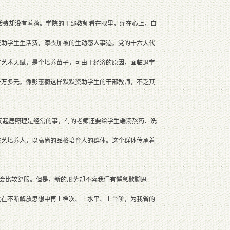
费却没有着落。学院的干部教师看在眼里，痛在心上，自
资助学生生活费，添衣加被的生动感人事迹。党的十六大代
有艺术天赋，是个培养苗子，可由于经济的原因，面临退学
一万多元。像彭蕙蘅这样默默资助学生的干部教师，不乏其
起居照理是经常的事，有的老师还要给学生端汤熬药、洗
技艺培养人，以高尚的品格培育人的群体。这个群体传承着
会比较舒服。但是，新的形势却不容我们有懈怠歇脚思
院在不断解放思想中再上档次、上水平、上台阶，为我省的