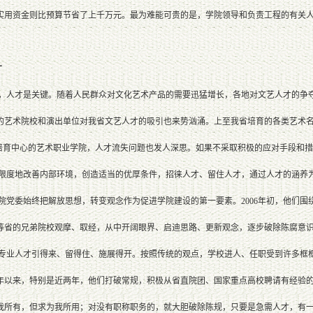
实用资金则比预算节省了上千万元。最为难能可贵的是，学院领导和负责工程的有关人
才
人才是关键。随着人民群众对文化艺术产品的需要迅猛增长，各地对文艺人才的争夺
的艺术院校和演出单位对我省文艺人才的吸引也来势汹涌。上至我省培育的各类艺术
才培育中心的艺术职业学院，人才流失问题也发人深思。如果不采取积极的应对手段和
度地改善内部环境，创造适当的优厚条件，招徕人才、留住人才，通过人才的涵养为
党委始终把解放思想，转变观念作为促进学院建设的第一要素。2006年初，他们围
等省的兄弟院校观摩、取经，从中开阔眼界、启迪思路、更新观念，逐步破除陈腐意
业人才引得来、留得住、施展得开。按照传统的观点，学校进人、任职受到许多框框
02年以来，特别是近两年，他们打破常规，积极从省直院团、国家重点高校聘请有经验
我所有，但求为我所用；对没有职称职务的，就大胆破除陈规，只要是急需人才，有