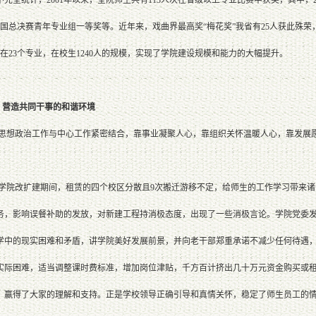
国总决赛青年专业组一等奖等。近年来，戏曲界最高奖“梅花奖”我省有25人获此殊荣，
在23个专业，在校生1240人的规模，实现了学院建设规模和能力的大幅提升。
营造共同干事的和谐环境
想政治工作与中心工作紧密结合，靠事业凝聚人心，靠组织关怀温暖人心，靠发展愿
院改扩建期间，租赁的四个校区分散且9次搬迁游移不定，给师生的工作学习带来诸
务，影响误餐补助的发放，对新建工程持消极态度，出现了一些消极言论。学院党委
学中的现实困难和矛盾，讲学院美好发展前景，并向老干部郑重承诺不减少任何待遇
实际困难，适当调整课时费标准，增加岗位津贴，千方百计挤出几十万元资金购买或
，赢得了大家的理解和支持。正是学校领导正确引导和真情关怀，稳定了师生员工的