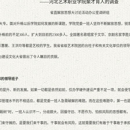
——河北艺术职业学院聚才育人的调查
省直解放思想大讨论活动办公室调研组
格大专。面对升格以后学院如何发展的新课题，学院党委一班人坚持不断解放思想，锐
格前的不足300人，扩大到目前的2300多人。全国著名歌唱家于文华、京剧名家李
主彭蕙蘅、王洪玲等都是艺校的学生。我省省级艺术院团的台柱子和有关文化单位的领
为建设文化大省做出了令人瞩目的贡献。
事的领导班子
提升、新的发展。如果一切都是依然如前，仅办学硬件建设严重不足一项，就会使学
和管理水平的不相适应，都是党委一班人急需破解的难题。而在这些难题中，第一也
“栽树”时，一班人认识不一，分歧颇大，因循守旧、不愿作为、怕担风险的思想都有
们来守摊的，是要我们来干事的。干事就会有风险，这就需要我们有敢于干事敢于承