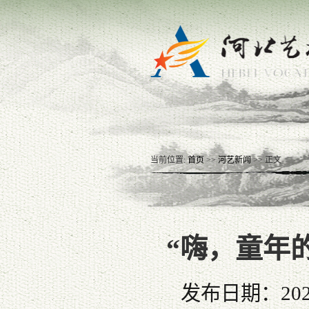
当前位置:
首页
>>
河艺新闻
>> 正文
“嗨，童年
发布日期：202