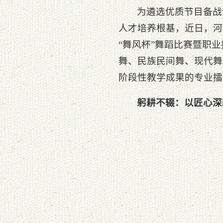
为遴选优质节目备战
人才培养根基，近日，河
“舞风杯”舞蹈比赛暨职
舞、民族民间舞、现代舞
阶段性教学成果的专业擂
躬耕不辍：以匠心深