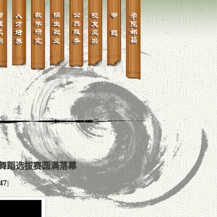
”舞蹈选拔赛圆满落幕
47
]