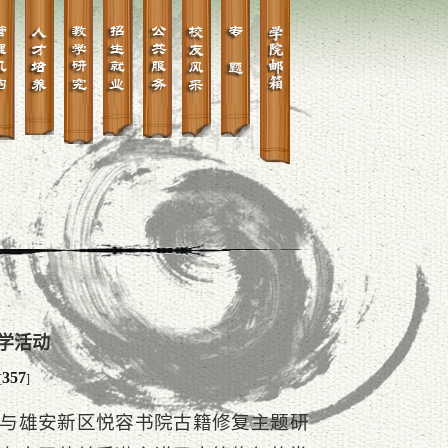
学活动
357
[
]
参与雄安新区悦容书院古籍修复主题研