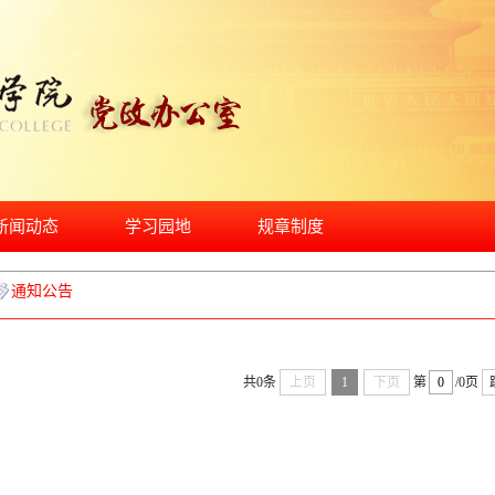
新闻动态
学习园地
规章制度
通知公告
共0条
上页
1
下页
第
/0页